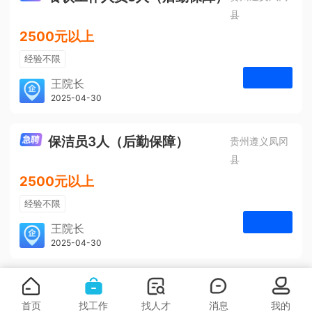
县
2500元以上
经验不限
学历不限
王院长
凤冈安宁医院
2025-04-30
申请
3人
保洁员3人（后勤保障）
贵州遵义凤冈
县
2500元以上
经验不限
学历不限
王院长
凤冈安宁医院
2025-04-30
申请
3人
首页
找工作
找人才
消息
我的