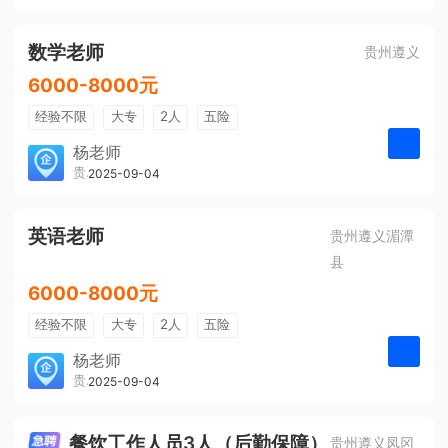
有提成
全勤奖
数学老师
贵州遵义
6000-8000元
经验不限
大专
2人
五险
带薪年假
年终奖
公费旅游
杨老师
贵州大美前程文化发展有限公司
2025-09-04
申请
免费培训
包住宿
环境好
双休
有提成
全勤奖
英语老师
贵州遵义湄潭
县
6000-8000元
经验不限
大专
2人
五险
带薪年假
年终奖
公费旅游
杨老师
贵州大美前程文化发展有限公司
2025-09-04
申请
免费培训
包住宿
环境好
双休
有提成
全勤奖
餐饮工作人员3人（后勤保障）
贵州遵义凤冈