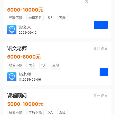
区
6000-10000元
经验不限
学历不限
5人
五险
免费培训
包住宿
有提成
梁文来
贵州璟琦物流有限公司
2025-09-12
申请
语文老师
贵州遵义
6000-8000元
经验不限
大专
2人
五险
带薪年假
年终奖
公费旅游
杨老师
贵州大美前程文化发展有限公司
2025-09-06
申请
免费培训
包住宿
环境好
双休
有提成
全勤奖
课程顾问
贵州遵义
5000-10000元
经验不限
学历不限
5人
五险