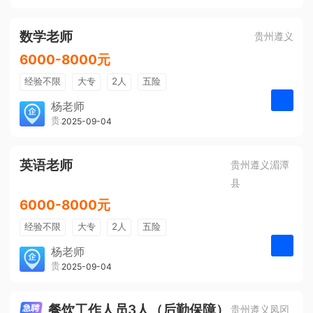
有提成
全勤奖
数学老师
贵州遵义
6000-8000元
经验不限
大专
2人
五险
带薪年假
年终奖
公费旅游
杨老师
贵州大美前程文化发展有限公司
2025-09-04
申请
免费培训
包住宿
环境好
双休
有提成
全勤奖
英语老师
贵州遵义湄潭
县
6000-8000元
经验不限
大专
2人
五险
带薪年假
年终奖
公费旅游
杨老师
贵州大美前程文化发展有限公司
2025-09-04
申请
免费培训
包住宿
环境好
双休
有提成
全勤奖
餐饮工作人员3人（后勤保障）
贵州遵义凤冈