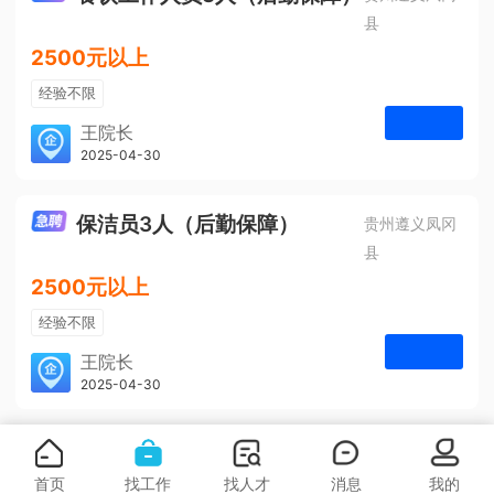
县
2500元以上
经验不限
学历不限
王院长
凤冈安宁医院
2025-04-30
申请
3人
保洁员3人（后勤保障）
贵州遵义凤冈
县
2500元以上
经验不限
学历不限
王院长
凤冈安宁医院
2025-04-30
申请
3人
首页
找工作
找人才
消息
我的