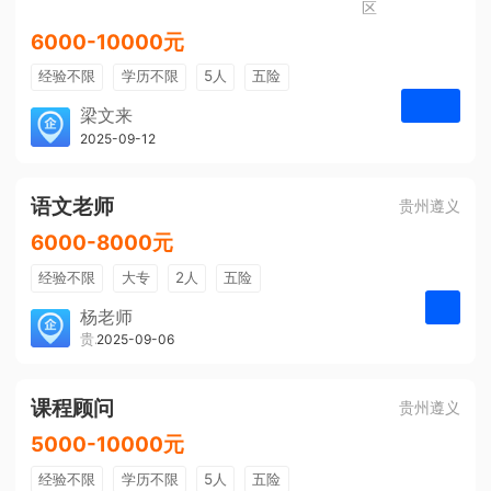
区
6000-10000元
经验不限
学历不限
5人
五险
免费培训
包住宿
有提成
梁文来
贵州璟琦物流有限公司
2025-09-12
申请
语文老师
贵州遵义
6000-8000元
经验不限
大专
2人
五险
带薪年假
年终奖
公费旅游
杨老师
贵州大美前程文化发展有限公司
2025-09-06
申请
免费培训
包住宿
环境好
双休
有提成
全勤奖
课程顾问
贵州遵义
5000-10000元
经验不限
学历不限
5人
五险