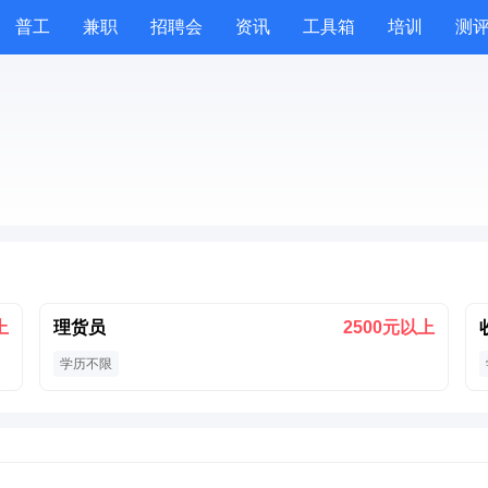
普工
兼职
招聘会
资讯
工具箱
培训
测
上
理货员
2500元以上
学历不限