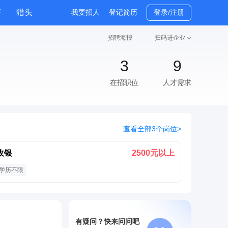
评
猎头
我要招人
登记简历
登录/注册
招聘海报
扫码进企业
3
9
在招职位
人才需求
查看全部3个岗位>
收银
2500元以上
学历不限
有疑问？快来问问吧