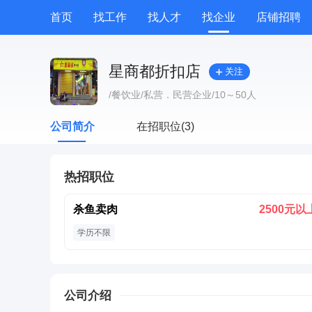
首页
找工作
找人才
找企业
店铺招聘
专题招聘
公招
技能提升
附近职位
星商都折扣店
关注
/餐饮业
/私营．民营企业
/10～50人
公司简介
在招职位(3)
热招职位
杀鱼卖肉
2500元以
学历不限
公司介绍